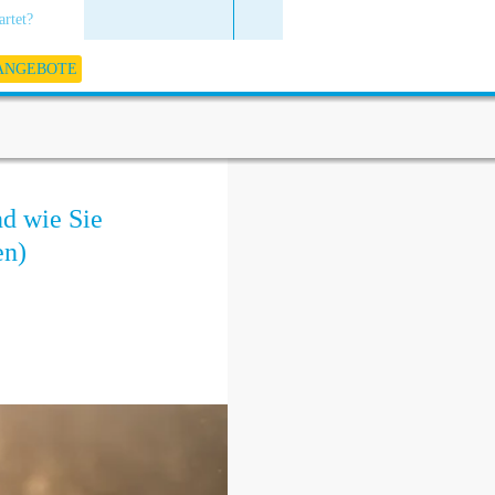
artet?
 ANGEBOTE
nd wie Sie
en)