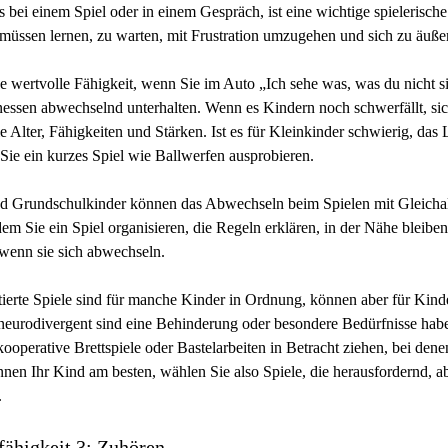
 bei einem Spiel oder in einem Gespräch, ist eine wichtige spielerische
 müssen lernen, zu warten, mit Frustration umzugehen und sich zu äuße
se wertvolle Fähigkeit, wenn Sie im Auto „Ich sehe was, was du nicht si
nessen abwechselnd unterhalten. Wenn es Kindern noch schwerfällt, si
e Alter, Fähigkeiten und Stärken. Ist es für Kleinkinder schwierig, das 
 Sie ein kurzes Spiel wie Ballwerfen ausprobieren.
d Grundschulkinder können das Abwechseln beim Spielen mit Gleichal
em Sie ein Spiel organisieren, die Regeln erklären, in der Nähe bleiben 
 wenn sie sich abwechseln.
ierte Spiele sind für manche Kinder in Ordnung, können aber für Kinde
eurodivergent sind eine Behinderung oder besondere Bedürfnisse haben
kooperative Brettspiele oder Bastelarbeiten in Betracht ziehen, bei den
nen Ihr Kind am besten, wählen Sie also Spiele, die herausfordernd, ab
.
fähigkeit 3: Zuhören