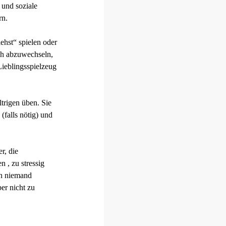
 und soziale
rn.
ehst“ spielen oder
ch abzuwechseln,
Lieblingsspielzeug
trigen üben. Sie
(falls nötig) und
r, die
 , zu stressig
en niemand
er nicht zu