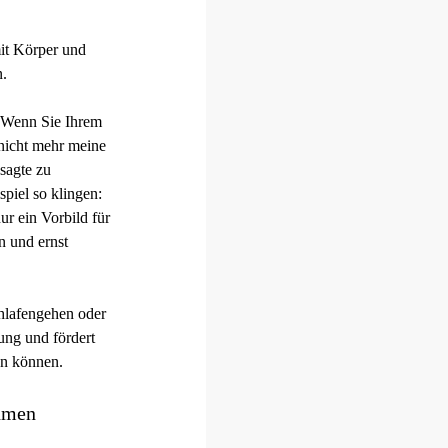
mit Körper und
n.
. Wenn Sie Ihrem
 nicht mehr meine
sagte zu
piel so klingen:
ur ein Vorbild für
n und ernst
hlafengehen oder
ung und fördert
en können.
ehmen