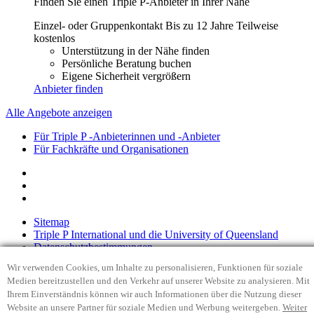
Finden Sie einen Triple P-Anbieter in Ihrer Nähe
Einzel- oder Gruppenkontakt
Bis zu 12 Jahre
Teilweise
kostenlos
Unterstützung in der Nähe finden
Persönliche Beratung buchen
Eigene Sicherheit vergrößern
Anbieter finden
Alle Angebote anzeigen
Für Triple P -Anbieterinnen und -Anbieter
Für Fachkräfte und Organisationen
Sitemap
Triple P International und die University of Queensland
Datenschutzbestimmungen
Legitimate Interest statement
Wir verwenden Cookies, um Inhalte zu personalisieren, Funktionen für soziale
Haftungsausschluss
Medien bereitzustellen und den Verkehr auf unserer Website zu analysieren. Mit
Copyright
Ihrem Einverständnis können wir auch Informationen über die Nutzung dieser
Kontakt
Website an unsere Partner für soziale Medien und Werbung weitergeben.
Weiter